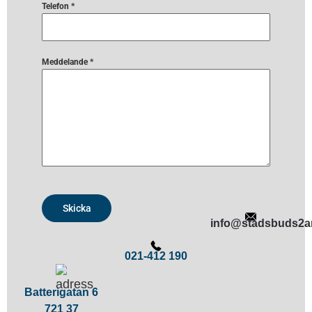
Telefon
*
Meddelande
*
Skicka
info@stadsbuds2a
021-412 190
Batterigatan 6
721 37