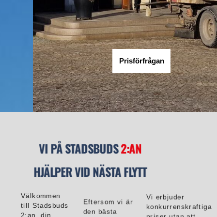
Prisförfrågan
VI PÅ STADSBUDS
2:AN
HJÄLPER VID NÄSTA FLYTT
Välkommen
Vi erbjuder
Eftersom vi är
till Stadsbuds
konkurrenskraftiga
den bästa
2:an, din
priser utan att