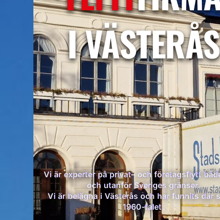
I VÄSTERÅS
Vi är experter på privat– och företagsflytt bå
och utanför Sveriges gränser.
Vi är belägna i Västerås och har funnits där 
1960-talet.