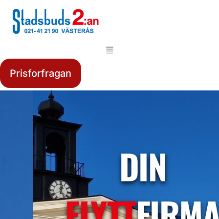
Prisforfragan
DIN
FLYTT
FIRM