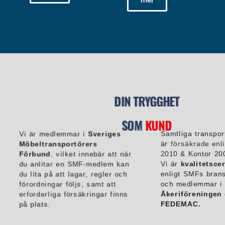
DIN TRYGGHET
SOM
KUND
Vi är medlemmar i
Sveriges
Samtliga transpor
Möbeltransportörers
är
försäkrade enl
Förbund
, vilket innebär att när
2010
& Kontor 20
du anlitar en SMF-medlem kan
Vi är
kvalitetscer
du lita på att lagar, regler och
enligt SMFs bran
förordningar följs, samt att
och medlemmar i
erforderliga försäkringar finns
Åkeriföreningen
på plats.
FEDEMAC.