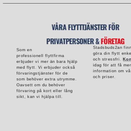
VÅRA FLYTTTJÄNSTER FÖR
PRIVATPERSONER &
FÖRETAG
Stadsbuds2an finn
Som en
göra din flytt enk
professionell flyttfirma
och stressfri.
Kon
erbjuder vi mer än bara hjälp
idag för att få me
med flytt. Vi erbjuder också
information om v
förvaringstjänster för de
och priser.
som behöver extra utrymme.
Oavsett om du behöver
förvaring på kort eller lång
sikt, kan vi hjälpa till.