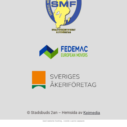
© Stadsbuds 2an – Hemsida av
Kpimedia
best website hosting
.
vostok casino зеркало