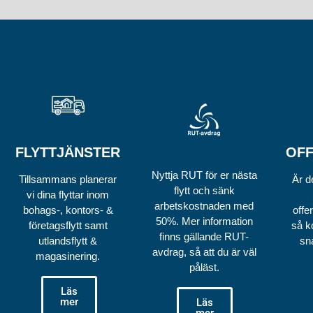
FLYTTJÄNSTER
OF
Nyttja RUT för er nästa
Tillsammans planerar
Är de
flytt och sänk
vi dina flyttar inom
arbetskostnaden med
bohags-, kontors- &
offer
50%. Mer information
företagsflytt samt
så k
finns gällande RUT-
utlandsflytt &
sn
avdrag, så att du är väl
magasinering.
påläst.
Läs
mer
Läs
mer